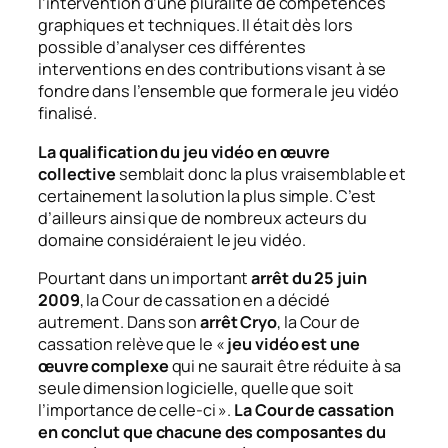
l’intervention d’une pluralité de compétences
graphiques et techniques. Il était dès lors
possible d’analyser ces différentes
interventions en des contributions visant à se
fondre dans l’ensemble que formera le jeu vidéo
finalisé.
La qualification du jeu vidéo en œuvre
collective
semblait donc la plus vraisemblable et
certainement la solution la plus simple. C’est
d’ailleurs ainsi que de nombreux acteurs du
domaine considéraient le jeu vidéo.
Pourtant dans un important
arrêt du 25 juin
2009
, la Cour de cassation en a décidé
autrement. Dans son
arrêt Cryo
, la Cour de
cassation relève que le «
jeu vidéo est une
œuvre complexe
qui ne saurait être réduite à sa
seule dimension logicielle, quelle que soit
l’importance de celle-ci ».
La Cour de cassation
en conclut que chacune des composantes du