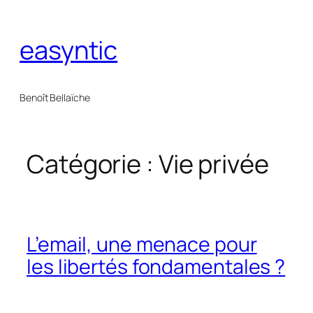
Aller
au
easyntic
contenu
Benoît Bellaïche
Catégorie :
Vie privée
L’email, une menace pour
les libertés fondamentales ?