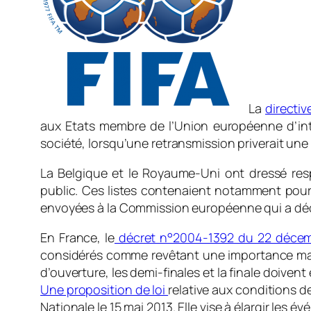
La
directi
aux Etats membre de l’Union européenne d’inte
société, lorsqu’une retransmission priverait une 
La Belgique et le Royaume-Uni ont dressé re
public. Ces listes contenaient notamment pour 
envoyées à la Commission européenne qui a décid
En France, le
décret n°2004-1392 du 22 déce
considérés comme revêtant une importance maje
d’ouverture, les demi-finales et la finale doivent 
Une proposition de loi
relative aux conditions d
Nationale le 15 mai 2013. Elle vise à élargir les é